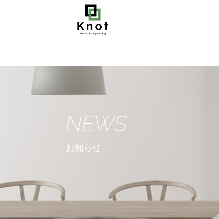
Warning
: Undefined variable $post_id in
/home/knotkk/knot-k
NEWS
お知らせ