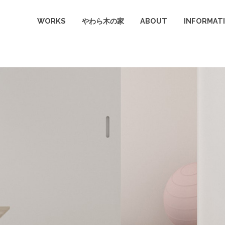
k.com/public_html/wp-content/themes/knot/single-post.ph
WORKS
やわら木の家
ABOUT